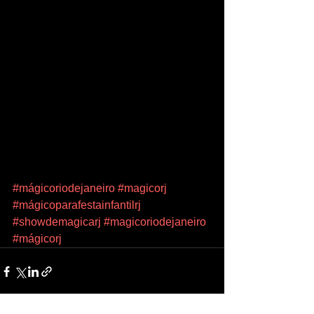
#mágicoriodejaneiro
#magicorj
#mágicoparafestainfantilrj
#showdemagicarj
#magicoriodejaneiro
#mágicorj