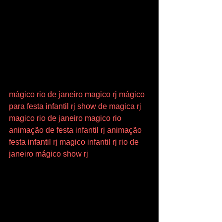
mágico rio de janeiro
magico rj
mágico 
para festa infantil rj
show de magica rj
magico rio de janeiro
magico rio
animação de festa infantil rj
animação 
festa infantil rj
magico infantil rj
rio de 
janeiro
mágico
show
rj